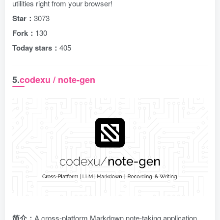
utilities right from your browser!
Star：
3073
Fork：
130
Today stars：
405
5.
codexu / note-gen
简介：
A cross-platform Markdown note-taking application