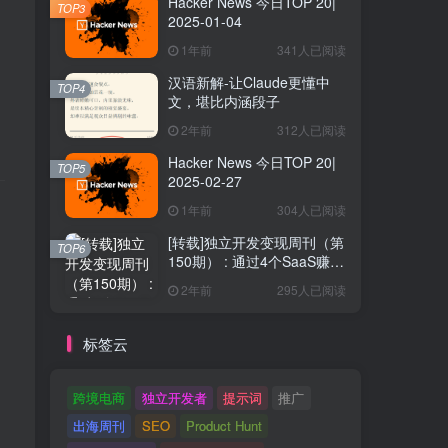
Hacker News 今日TOP 20|
TOP3
2025-01-04
1年前
341人已阅读
汉语新解-让Claude更懂中
TOP4
文，堪比内涵段子
2年前
312人已阅读
Hacker News 今日TOP 20|
TOP5
2025-02-27
1年前
304人已阅读
[转载]独立开发变现周刊（第
TOP6
150期） : 通过4个SaaS赚取
40万欧元
2年前
295人已阅读
标签云
跨境电商
独立开发者
提示词
推广
出海周刊
SEO
Product Hunt