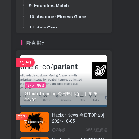
9. Founders Match
9. Founders Match
10. Avatone: Fitness Game
10. Avatone: Fitness Game
、
11. Ayle Chat
11. Ayle Chat
12. Access Vault
12. Access Vault
阅读排行
13. Only Click
13. Only Click
14. AVGVSTO
14. AVGVSTO
TOP1
15. Bearly Fit
15. Bearly Fit
16. panodex – Smart, Fast Clipboard Manager
16. panodex – Smart, Fast Clipboard Manager
427人已阅读
Github Trending 今日热门项目 | 2025-
17. Time Online
17. Time Online
09-06
18. Ahrefs Alternative
18. Ahrefs Alternative
Hacker News 今日TOP 20|
19. AYETO
19. AYETO
TOP2
2024-10-05
20. Expressive Animator
20. Expressive Animator
2年前
385人已阅读
间