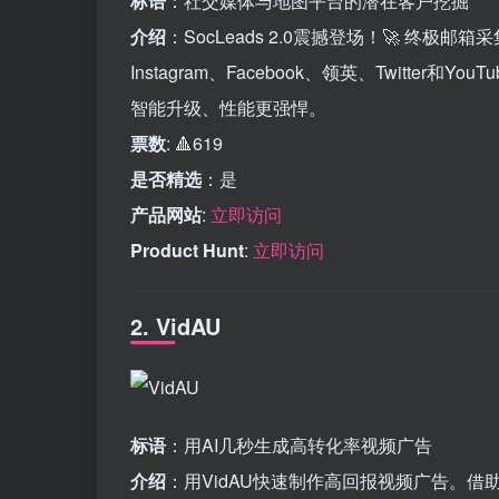
标语
：社交媒体与地图平台的潜在客户挖掘
介绍
：SocLeads 2.0震撼登场！🚀 终
Instagram、Facebook、领英、Twitt
智能升级、性能更强悍。
票数
: 🔺619
是否精选
：是
产品网站
:
立即访问
Product Hunt
:
立即访问
2. VidAU
标语
：用AI几秒生成高转化率视频广告
介绍
：用VidAU快速制作高回报视频广告。