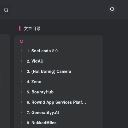
文章目录
文章目录
1. SocLeads 2.0
1. SocLeads 2.0
2. VidAU
2. VidAU
3. (Not Boring) Camera
3. (Not Boring) Camera
4. Zeno
4. Zeno
5. BountyHub
5. BountyHub
6. Rownd App Services Platform; 1M MAU Free
6. Rownd App Services Platform; 1M MAU Free
7. Generatifyy.AI
7. Generatifyy.AI
8. NukkadMiles
8. NukkadMiles