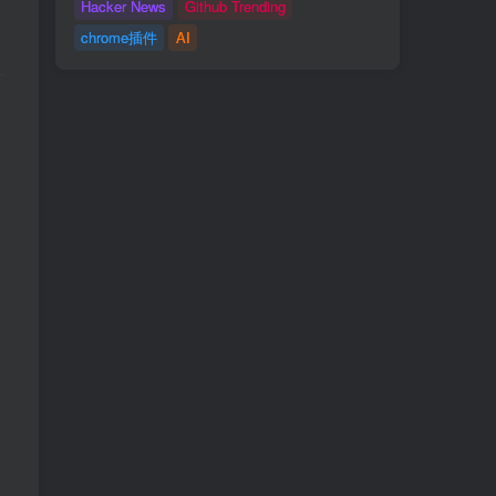
Hacker News
Github Trending
chrome插件
AI
。