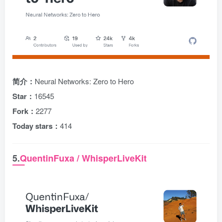
简介：
Neural Networks: Zero to Hero
Star：
16545
Fork：
2277
Today stars：
414
5.
QuentinFuxa / WhisperLiveKit