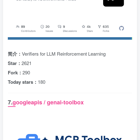
简介：
Verifiers for LLM Reinforcement Learning
Star：
2621
Fork：
290
Today stars：
180
7.
googleapis / genai-toolbox