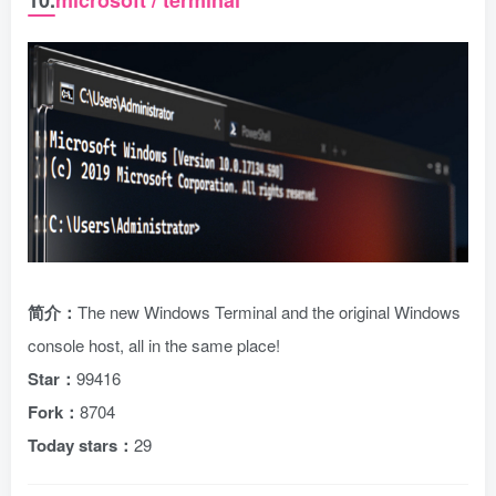
10.
microsoft / terminal
简介：
The new Windows Terminal and the original Windows
console host, all in the same place!
Star：
99416
Fork：
8704
Today stars：
29