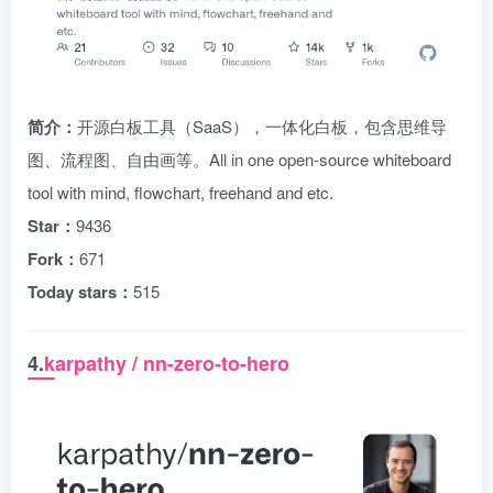
简介：
开源白板工具（SaaS），一体化白板，包含思维导
图、流程图、自由画等。All in one open-source whiteboard
tool with mind, flowchart, freehand and etc.
Star：
9436
Fork：
671
Today stars：
515
4.
karpathy / nn-zero-to-hero