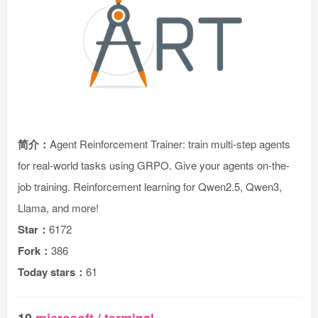
简介：
Agent Reinforcement Trainer: train multi-step agents
for real-world tasks using GRPO. Give your agents on-the-
job training. Reinforcement learning for Qwen2.5, Qwen3,
Llama, and more!
Star：
6172
Fork：
386
Today stars：
61