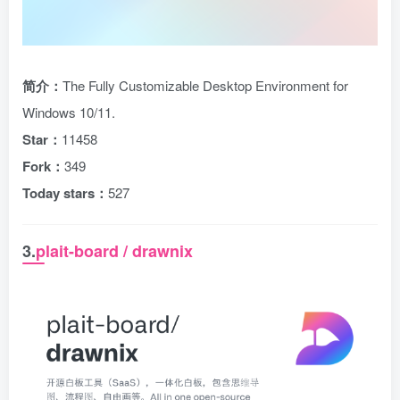
简介：
The Fully Customizable Desktop Environment for
Windows 10/11.
Star：
11458
Fork：
349
Today stars：
527
3.
plait-board / drawnix