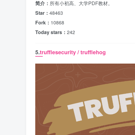
简介：
所有小初高、大学PDF教材。
Star：
48463
Fork：
10868
Today stars：
242
5.
trufflesecurity / trufflehog