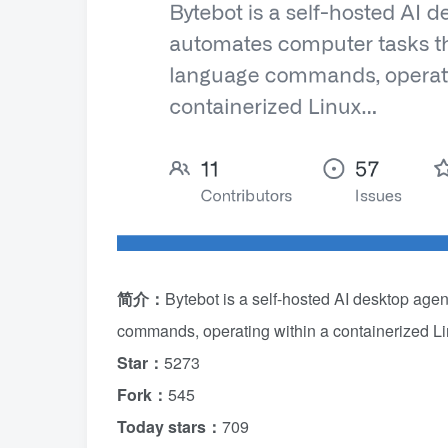
简介：
Bytebot is a self-hosted AI desktop age
commands, operating within a containerized L
Star：
5273
Fork：
545
Today stars：
709