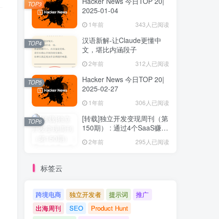
Hacker News 今日TOP 20|
TOP3
2025-01-04
1年前
343人已阅读
汉语新解-让Claude更懂中
TOP4
文，堪比内涵段子
2年前
312人已阅读
Hacker News 今日TOP 20|
TOP5
2025-02-27
1年前
306人已阅读
[转载]独立开发变现周刊（第
TOP6
150期） : 通过4个SaaS赚取
40万欧元
2年前
295人已阅读
标签云
跨境电商
独立开发者
提示词
推广
出海周刊
SEO
Product Hunt