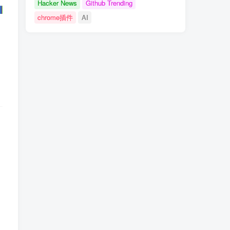
Hacker News
Github Trending
chrome插件
AI