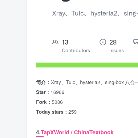
简介：
Xray、Tuic、hysteria2、sing-box
Star：
16966
Fork：
5086
Today stars：
259
4.
TapXWorld / ChinaTextbook