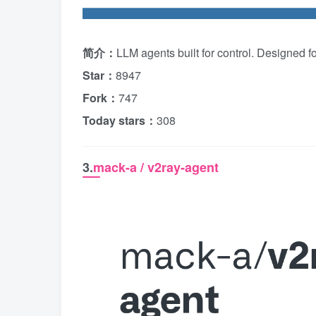
简介：
LLM agents built for control. Designed f
Star：
8947
Fork：
747
Today stars：
308
3.
mack-a / v2ray-agent