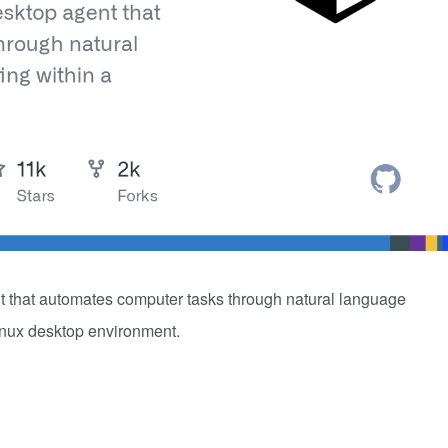
nt that automates computer tasks through natural language
inux desktop environment.