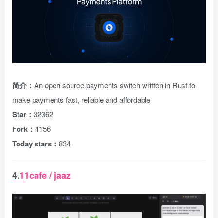
简介：
An open source payments switch written in Rust to
make payments fast, reliable and affordable
Star：
32362
Fork：
4156
Today stars：
834
4.
11cafe / jaaz