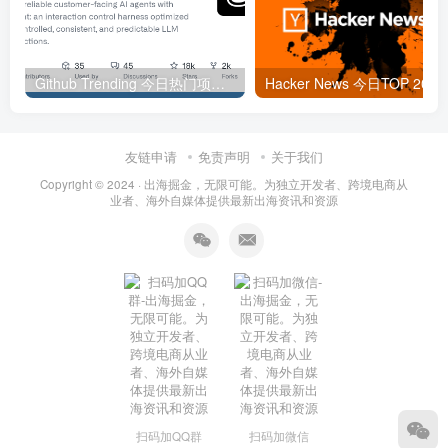
Github Trending 今日热门项目 | 2025-09-06
Hacker
友链申请
免责声明
关于我们
Copyright © 2024 ·
出海掘金，无限可能。为独立开发者、跨境电商从
业者、海外自媒体提供最新出海资讯和资源
扫码加QQ群
扫码加微信