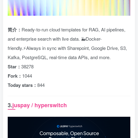
简介：
Ready-to-run cloud templates for RAG, AI pipelines,
and enterprise search with live data. 🐳Docker-
friendly.⚡Always in sync with Sharepoint, Google Drive, S3,
Kafka, PostgreSQL, real-time data APIs, and more.
Star：
38278
Fork：
1044
Today stars：
844
3.
juspay / hyperswitch