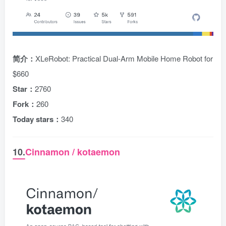
简介：
XLeRobot: Practical Dual-Arm Mobile Home Robot for
$660
Star：
2760
Fork：
260
Today stars：
340
10.
Cinnamon / kotaemon