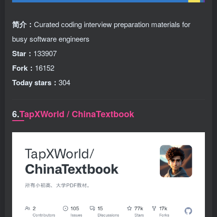
简介：
Curated coding interview preparation materials for
busy software engineers
Star：
133907
Fork：
16152
Today stars：
304
6.
TapXWorld / ChinaTextbook