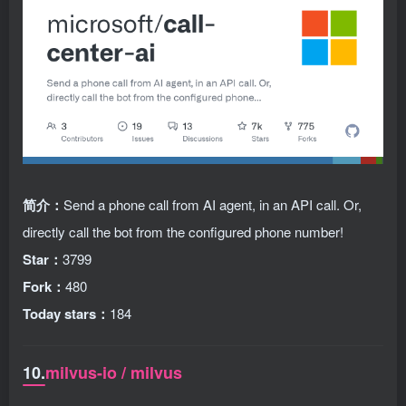
简介：
Send a phone call from AI agent, in an API call. Or,
directly call the bot from the configured phone number!
Star：
3799
Fork：
480
Today stars：
184
10.
milvus-io / milvus