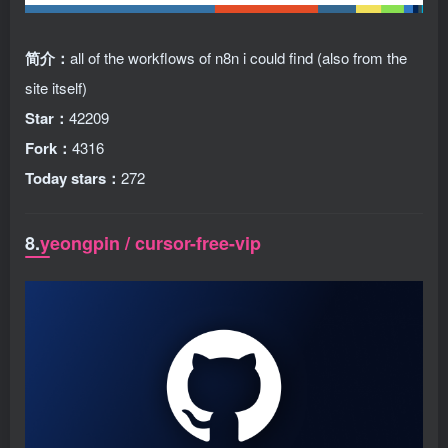
简介：
all of the workflows of n8n i could find (also from the
site itself)
Star：
42209
Fork：
4316
Today stars：
272
8.
yeongpin / cursor-free-vip