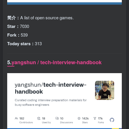
简介：
A list of open source games.
Star：
7030
Fork：
539
Today stars：
313
5.
yangshun / tech-interview-handbook