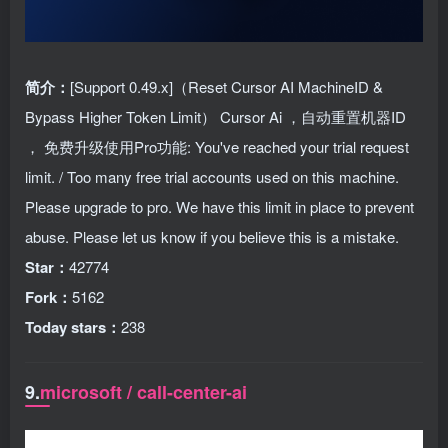
简介：
[Support 0.49.x]（Reset Cursor AI MachineID &
Bypass Higher Token Limit） Cursor Ai ，自动重置机器ID
， 免费升级使用Pro功能: You've reached your trial request
limit. / Too many free trial accounts used on this machine.
Please upgrade to pro. We have this limit in place to prevent
abuse. Please let us know if you believe this is a mistake.
Star：
42774
Fork：
5162
Today stars：
238
9.
microsoft / call-center-ai