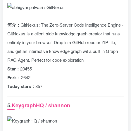
简介：
GitNexus: The Zero-Server Code Intelligence Engine -
GitNexus is a client-side knowledge graph creator that runs
entirely in your browser. Drop in a GitHub repo or ZIP file,
and get an interactive knowledge graph wit a built in Graph
RAG Agent. Perfect for code exploration
Star：
23455
Fork：
2642
Today stars：
857
5.
KeygraphHQ / shannon