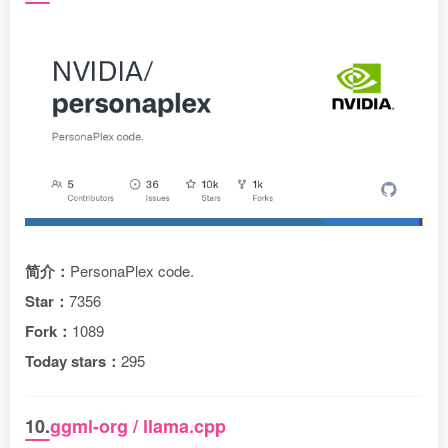
简介：
PersonaPlex code.
Star：
7356
Fork：
1089
Today stars：
295
10.
ggml-org / llama.cpp