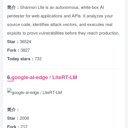
简介：
Shannon Lite is an autonomous, white-box AI
pentester for web applications and APIs. It analyzes your
source code, identifies attack vectors, and executes real
exploits to prove vulnerabilities before they reach production.
Star：
36524
Fork：
3827
Today stars：
733
6.
google-ai-edge / LiteRT-LM
简介：
Star：
2008
Fork：
212