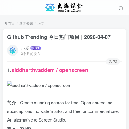
首页
新闻资讯
正文
Github Trending 今日热门项目 | 2026-04-07
小爱
3个月前发布
73
1.
siddharthvaddem / openscreen
简介：
Create stunning demos for free. Open-source, no
subscriptions, no watermarks, and free for commercial use.
An alternative to Screen Studio.
Star：
23988