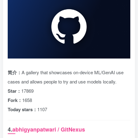
简介：
A gallery that showcases on-device ML/GenAI use
cases and allows people to try and use models locally.
Star：
17869
Fork：
1658
Today stars：
1107
4.
abhigyanpatwari / GitNexus