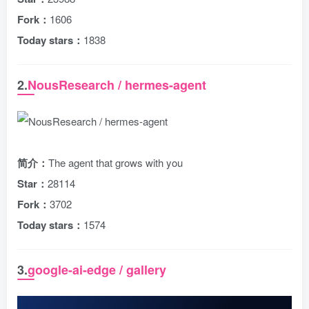
Fork：
1606
Today stars：
1838
2.
NousResearch / hermes-agent
简介：
The agent that grows with you
Star：
28114
Fork：
3702
Today stars：
1574
3.
google-ai-edge / gallery