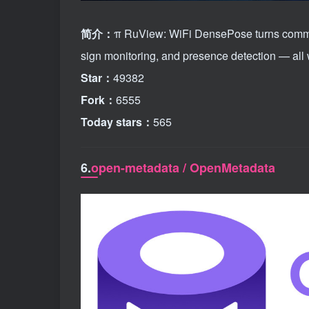
简介：
π RuView: WiFi DensePose turns commodi
sign monitoring, and presence detection — all w
Star：
49382
Fork：
6555
Today stars：
565
6.
open-metadata / OpenMetadata