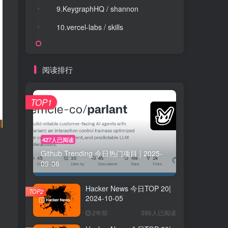
9.KeygraphHQ / shannon
9.KeygraphHQ / shannon
10.vercel-labs / skills
10.vercel-labs / skills
阅读排行
TOP1
427人已阅读
Github Trending 今日热门项目 | 2025-
09-06
Hacker News 今日TOP 20|
TOP2
2024-10-05
2年前
386人已阅读