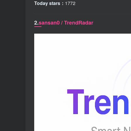
Today stars：
1772
2.
sansan0 / TrendRadar