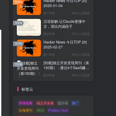
Hacker News 今日TOP 20|
TOP3
2025-01-04
1年前
343人已阅读
汉语新解-让Claude更懂中
TOP4
文，堪比内涵段子
2年前
312人已阅读
Hacker News 今日TOP 20|
TOP5
2025-02-27
1年前
306人已阅读
[转载]独立开发变现周刊（第
TOP6
150期） : 通过4个SaaS赚取
40万欧元
2年前
295人已阅读
标签云
跨境电商
独立开发者
提示词
推广
出海周刊
SEO
Product Hunt