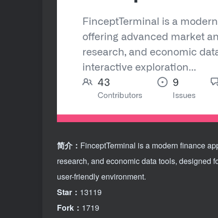
简介：
FinceptTerminal is a modern finance app
research, and economic data tools, designed fo
user-friendly environment.
Star：
13119
Fork：
1719