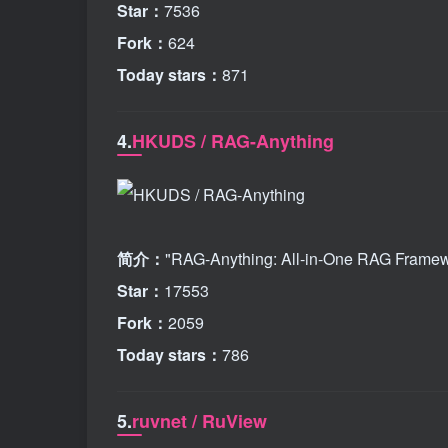
Star：
7536
Fork：
624
Today stars：
871
4.
HKUDS / RAG-Anything
简介：
"RAG-Anything: All-in-One RAG Frame
Star：
17553
Fork：
2059
Today stars：
786
5.
ruvnet / RuView