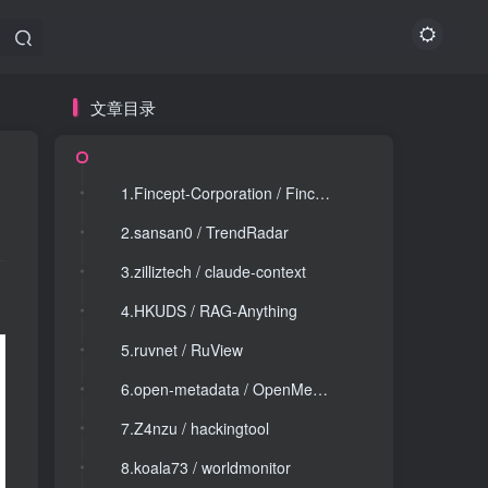
文章目录
文章目录
1.Fincept-Corporation / FinceptTerminal
1.Fincept-Corporation / FinceptTerminal
2.sansan0 / TrendRadar
2.sansan0 / TrendRadar
3.zilliztech / claude-context
3.zilliztech / claude-context
4.HKUDS / RAG-Anything
4.HKUDS / RAG-Anything
5.ruvnet / RuView
5.ruvnet / RuView
6.open-metadata / OpenMetadata
6.open-metadata / OpenMetadata
7.Z4nzu / hackingtool
7.Z4nzu / hackingtool
8.koala73 / worldmonitor
8.koala73 / worldmonitor