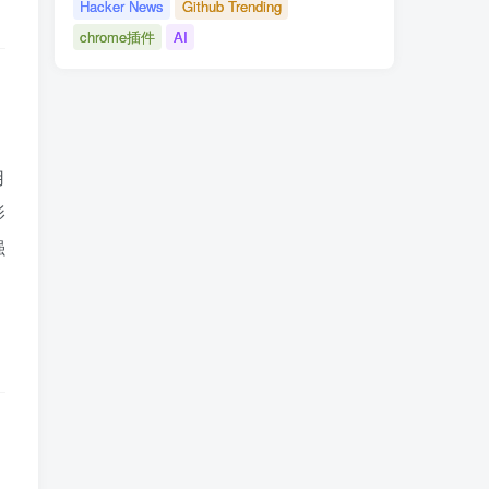
Hacker News
Github Trending
chrome插件
AI
用
影
强