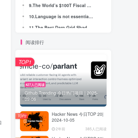
9.The World’s $100T Fiscal Timebomb Keeps Ticking
9.The World’s $100T Fiscal Timebomb Keeps Ticking
10.Language is not essential for the cognitive processes that underlie thought
10.Language is not essential for the cognitive processes that underlie thought
11.The Best Darn Grid Shader (Yet)
11.The Best Darn Grid Shader (Yet)
12.Apple's macOS Sequoia lets you snap windows into position
12.Apple's macOS Sequoia lets you snap windows into position
阅读排行
13.555 Timer Circuits
13.555 Timer Circuits
14.Using Euro coins as weights (2004)
14.Using Euro coins as weights (2004)
TOP1
15.Why do random forests work? They are self-regularizing adaptive smoothers
15.Why do random forests work? They are self-regularizing adaptive smoothers
16.A New Artificial Intelligence Tool for Cancer
16.A New Artificial Intelligence Tool for Cancer
427人已阅读
Github Trending 今日热门项目 | 2025-
17.Origin of 'Daemon' in Computing
17.Origin of 'Daemon' in Computing
09-06
18.Apple's New iPad Mini Highlights the Company's AI Advantage
18.Apple's New iPad Mini Highlights the Company's AI Advantage
Hacker News 今日TOP 20|
19.Implementing neural networks on the "3 cent" 8-bit microcontroller
19.Implementing neural networks on the "3 cent" 8-bit microcontroller
TOP2
2024-10-05
如
20.Accountability sinks
20.Accountability sinks
2年前
385人已阅读