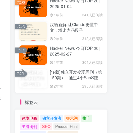
Hacker News 今日TOP 20|
TOP3
2025-01-04
1年前
341人已阅读
汉语新解-让Claude更懂中
TOP4
文，堪比内涵段子
2年前
312人已阅读
Hacker News 今日TOP 20|
TOP5
2025-02-27
1年前
304人已阅读
[转载]独立开发变现周刊（第
TOP6
150期） : 通过4个SaaS赚取
40万欧元
2年前
295人已阅读
兴
金
标签云
跨境电商
独立开发者
提示词
推广
出海周刊
SEO
Product Hunt