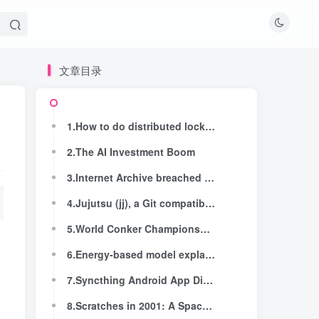
文章目录
文章目录
1.How to do distributed locking (2016)
1.How to do distributed locking (2016)
2.The AI Investment Boom
2.The AI Investment Boom
3.Internet Archive breached again through stolen access tokens
3.Internet Archive breached again through stolen access tokens
4.Jujutsu (jj), a Git compatible VCS
4.Jujutsu (jj), a Git compatible VCS
5.World Conker Championships men's winner cleared of cheating
5.World Conker Championships men's winner cleared of cheating
6.Energy-based model explains how chronic stress transforms into disease over time
6.Energy-based model explains how chronic stress transforms into disease over time
7.Syncthing Android App Discontinued
7.Syncthing Android App Discontinued
8.Scratches in 2001: A Space Osyssey (2018)
8.Scratches in 2001: A Space Osyssey (2018)