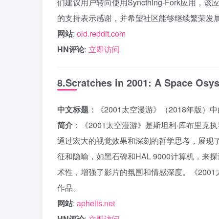
们建议用户转向使用Syncthing-Fork
的支持表示感谢，并希望社区能够继续繁荣发
网站
:
old.reddit.com
HN评论
:
立即访问
8.Scratches in 2001: A Space Osys
中文标题
：《2001太空漫游》（2018年版）
简介
：《2001太空漫游》是斯坦利·库布里
通过宏大的视觉效果和深刻的哲学思考，展现
征和隐喻，如黑石碑和HAL 9000计算机，
术性，增强了影片的氛围和情感深度。《200
作品。
网站
:
aphelis.net
HN评论
:
立即访问