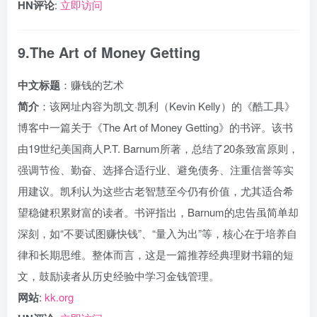
HN评论
:
立即访问
9.The Art of Money Getting
中文标题
：赚钱的艺术
简介
：该网址内容为凯文·凯利（Kevin Kelly）的《酷工具》
博客中一篇关于《The Art of Money Getting》的书评。该书
由19世纪美国商人P.T. Barnum所著，总结了20条致富原则，
强调节俭、勤奋、选择合适行业、避免债务、注重信誉等实
用建议。凯利认为这些古老智慧至今仍有价值，尤其适合希
望稳健积累财富的读者。书评指出，Barnum的忠告虽简单却
深刻，如“不要试图赚快钱”、“量入为出”等，核心在于培养自
律和长期思维。整体而言，这是一篇推荐经典理财书籍的短
文，鼓励读者从历史经验中学习金钱管理。
网站
:
kk.org