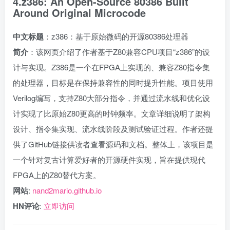
4.z386: An Open-Source 80386 Built
Around Original Microcode
中文标题
：z386：基于原始微码的开源80386处理器
简介
：该网页介绍了作者基于Z80兼容CPU项目“z386”的设
计与实现。Z386是一个在FPGA上实现的、兼容Z80指令集
的处理器，目标是在保持兼容性的同时提升性能。项目使用
Verilog编写，支持Z80大部分指令，并通过流水线和优化设
计实现了比原始Z80更高的时钟频率。文章详细说明了架构
设计、指令集实现、流水线阶段及测试验证过程。作者还提
供了GitHub链接供读者查看源码和文档。整体上，该项目是
一个针对复古计算爱好者的开源硬件实现，旨在提供现代
FPGA上的Z80替代方案。
网站
:
nand2mario.github.io
HN评论
:
立即访问