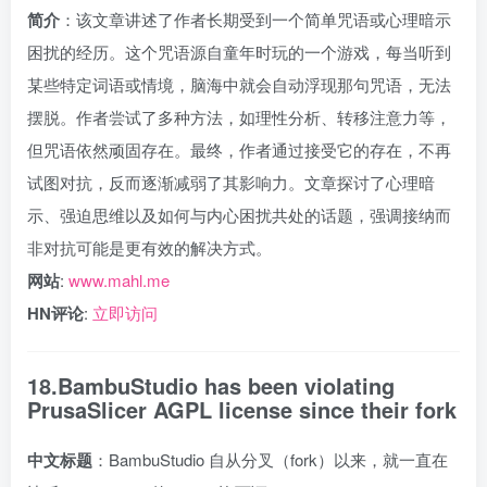
简介
：该文章讲述了作者长期受到一个简单咒语或心理暗示
困扰的经历。这个咒语源自童年时玩的一个游戏，每当听到
某些特定词语或情境，脑海中就会自动浮现那句咒语，无法
摆脱。作者尝试了多种方法，如理性分析、转移注意力等，
但咒语依然顽固存在。最终，作者通过接受它的存在，不再
试图对抗，反而逐渐减弱了其影响力。文章探讨了心理暗
示、强迫思维以及如何与内心困扰共处的话题，强调接纳而
非对抗可能是更有效的解决方式。
网站
:
www.mahl.me
HN评论
:
立即访问
18.BambuStudio has been violating
PrusaSlicer AGPL license since their fork
中文标题
：BambuStudio 自从分叉（fork）以来，就一直在