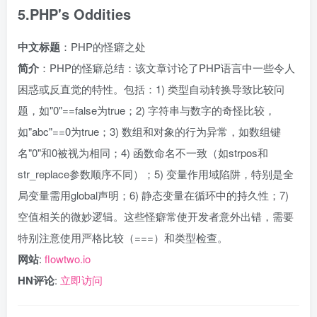
5.PHP's Oddities
中文标题
：PHP的怪癖之处
简介
：PHP的怪癖总结：该文章讨论了PHP语言中一些令人
困惑或反直觉的特性。包括：1) 类型自动转换导致比较问
题，如"0"==false为true；2) 字符串与数字的奇怪比较，
如"abc"==0为true；3) 数组和对象的行为异常，如数组键
名"0"和0被视为相同；4) 函数命名不一致（如strpos和
str_replace参数顺序不同）；5) 变量作用域陷阱，特别是全
局变量需用global声明；6) 静态变量在循环中的持久性；7)
空值相关的微妙逻辑。这些怪癖常使开发者意外出错，需要
特别注意使用严格比较（===）和类型检查。
网站
:
flowtwo.io
HN评论
:
立即访问