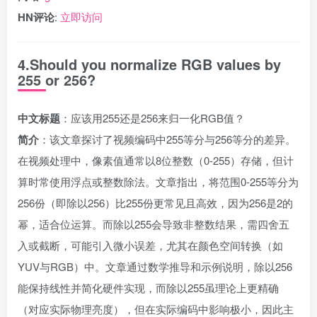
HN评论
:
立即访问
4.Should you normalize RGB values by
255 or 256?
中文标题
：应该用255还是256来归一化RGB值？
简介
：该文章探讨了视频编码中255等分与256等分的差异。
在视频处理中，像素值通常以8位整数（0-255）存储，但计
算时常使用浮点或整数除法。文章指出，将范围0-255等分为
256份（即除以256）比255份更常见且高效，因为256是2的
幂，适合位运算。而除以255会导致非整数结果，需四舍五
入或截断，可能引入微小误差，尤其在颜色空间转换（如
YUV与RGB）中。文章通过数学推导和示例说明，除以256
能保持线性并简化硬件实现，而除以255虽理论上更精确
（对应实际物理亮度），但在实际编码中影响极小，因此主