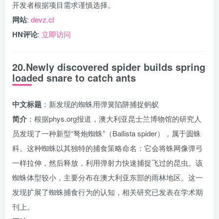
开发者根据项目需求谨慎选择。
网站
:
devz.cl
HN评论
:
立即访问
20.Newly discovered spider builds spring
loaded snare to catch ants
中文标题
：新发现的蜘蛛用弹簧陷阱捕捉蚂蚁
简介
：根据phys.org报道，澳大利亚昆士兰博物馆的研究人
员发现了一种新型“弩炮蜘蛛”（Ballista spider），属于圆蛛
科。这种蜘蛛以其独特的捕食策略命名：它会将蛛网像弹弓
一样拉伸，然后释放，利用弹射力快速捕捉飞过的昆虫。该
蜘蛛体型较小，主要分布在澳大利亚东部的雨林地区。这一
发现扩展了蜘蛛捕食行为的认知，相关研究已发表在学术期
刊上。