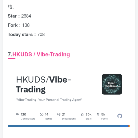
结。
Star：
2684
Fork：
138
Today stars：
708
7.
HKUDS / Vibe-Trading