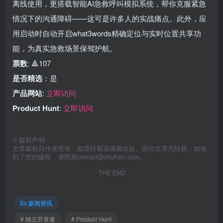
离线使用，更搭载智能AI急救呼叫模拟系统，帮你克服紧急
情况下的沟通障碍——这可是许多人的实战痛点。此外，应
用启动时自动开启what3words精确定位与实时位置共享功
能，为真实急救场景保驾护航。
票数
: 🔺107
是否精选
：是
产品网站
:
立即访问
Product Hunt
:
立即访问
©
版权声明
文章版权归作者所有，如需转载请保留出处。部分文章为转载，如侵
犯了您的版权，请联系
contact@chuhaix.com
。
THE END
新闻资讯
# 独立开发者
# Product Hunt