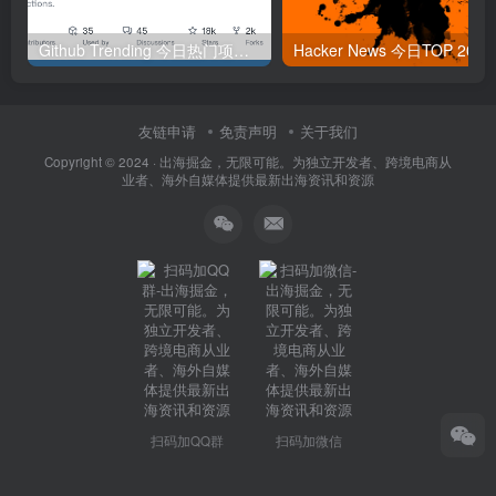
Github Trending 今日热门项目 | 2025-09-06
Hacker
友链申请
免责声明
关于我们
Copyright © 2024 ·
出海掘金，无限可能。为独立开发者、跨境电商从
业者、海外自媒体提供最新出海资讯和资源
扫码加QQ群
扫码加微信