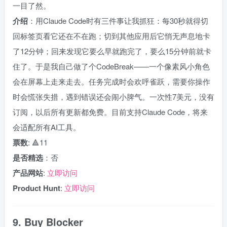
一目了然。
介绍
：用Claude Code时有三件事让我抓狂：每30秒就得切
回标签页看它还在不在跑；切到其他应用后它悄无声息地卡
了12分钟；回来发现它要么早就跑完了，要么15分钟前就卡
住了。于是我自己做了个CodeBreak——一个像素风小角色
会在屏幕上走来走去。任务完成时会欢呼雀跃，需要你操作
时会慌张失措，遇到错误还会闹小脾气。一次性7美元，没有
订阅，以后所有更新都免费。目前支持Claude Code，将来
会适配所有AI工具。
票数
: 🔺11
是否精选
：否
产品网站
:
立即访问
Product Hunt
:
立即访问
9. Buy Blocker