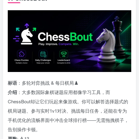
标语
：多轮对弈挑战 & 每日棋局♟️
介绍
：大多数国际象棋谜题应用都像学习工具，而
ChessBout却让它们玩起来像游戏。你可以解答选择题式的
棋局谜题、参与实时1v1对决、挑战每日任务，还能在专为
手机优化的流畅界面中冲击全球排行榜——无需拖拽棋子，
告别操作卡顿。
票数
: 🔺13