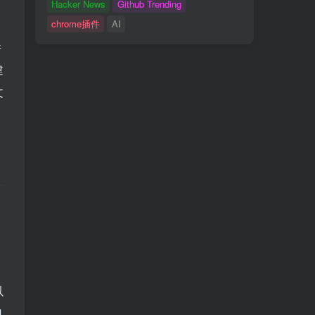
Hacker News
Github Trending
chrome插件
AI
件
建
文
以
M