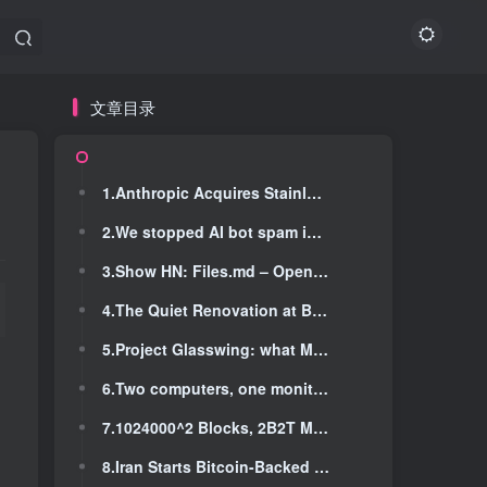
文章目录
文章目录
1.Anthropic Acquires Stainless
1.Anthropic Acquires Stainless
2.We stopped AI bot spam in our GitHub repo using Git's –author flag
2.We stopped AI bot spam in our GitHub repo using Git's –author flag
3.Show HN: Files.md – Open-source alternative to Obsidian
3.Show HN: Files.md – Open-source alternative to Obsidian
4.The Quiet Renovation at Bitwarden
4.The Quiet Renovation at Bitwarden
5.Project Glasswing: what Mythos showed us
5.Project Glasswing: what Mythos showed us
6.Two computers, one monitor, zero fiddling – Alex Plescan
6.Two computers, one monitor, zero fiddling – Alex Plescan
7.1024000^2 Blocks, 2B2T Minecraft Server World Download Project, and Discoveries
7.1024000^2 Blocks, 2B2T Minecraft Server World Download Project, and Discoveries
8.Iran Starts Bitcoin-Backed Ship Insurance for Hormuz Strait
8.Iran Starts Bitcoin-Backed Ship Insurance for Hormuz Strait