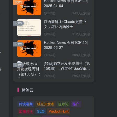
Hacker News 今日TOP 20|
TOP3
2025-01-04
1年前
343人已阅读
汉语新解-让Claude更懂中
TOP4
文，堪比内涵段子
2年前
312人已阅读
Hacker News 今日TOP 20|
TOP5
2025-02-27
任
1年前
308人已阅读
，
[转载]独立开发变现周刊（第
TOP6
150期） : 通过4个SaaS赚取
实
40万欧元
2年前
295人已阅读
标签云
跨境电商
独立开发者
提示词
推广
出海周刊
SEO
Product Hunt