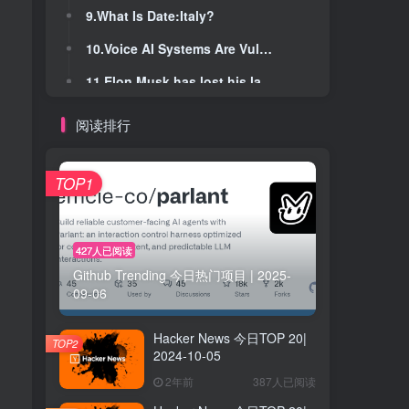
9.What Is Date:Italy?
9.What Is Date:Italy?
10.Voice AI Systems Are Vulnerable to Hidden Audio Attacks
10.Voice AI Systems Are Vulnerable to Hidden Audio Attacks
11.Elon Musk has lost his lawsuit against Sam Altman and OpenAI
11.Elon Musk has lost his lawsuit against Sam Altman and OpenAI
12.When Kierkegaard Got Cancelled
12.When Kierkegaard Got Cancelled
阅读排行
13.The Aperiodic Table
13.The Aperiodic Table
14.'We mould trees to grow into the shape of chairs'
14.'We mould trees to grow into the shape of chairs'
TOP1
15.Qwen 3.7 Preview
15.Qwen 3.7 Preview
16.Actually, democracy dies in H.R.
16.Actually, democracy dies in H.R.
427人已阅读
Github Trending 今日热门项目 | 2025-
17.Learn Harness Engineering
17.Learn Harness Engineering
09-06
18.It is time to give up the dualism introduced by the debate on consciousness
18.It is time to give up the dualism introduced by the debate on consciousness
Hacker News 今日TOP 20|
19.Linux security mailing list 'almost unmanageable'
19.Linux security mailing list 'almost unmanageable'
TOP2
2024-10-05
20.GenCAD
20.GenCAD
2年前
387人已阅读