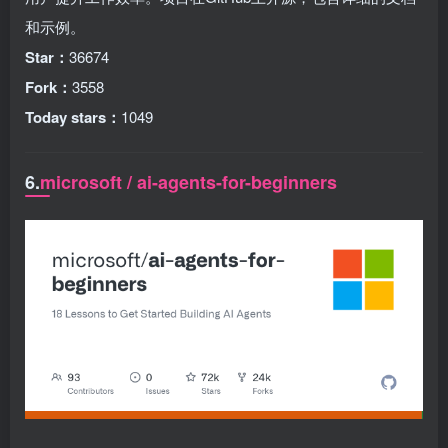
和示例。
Star：
36674
Fork：
3558
Today stars：
1049
6.
microsoft / ai-agents-for-beginners