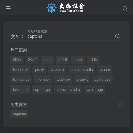
开启精彩搜索
文章
热门搜索
2025
2024
react
2026
index
电商
feedback
proxy
captcha
creavit studio
creem
fernvenue
member
webflow
creavit
zyme.dev
talentaid
wp triage
creavit+studio
wp+triage
历史搜索
captcha