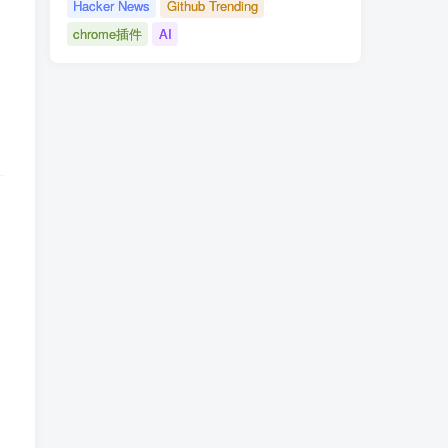
Hacker News
Github Trending
chrome插件
AI