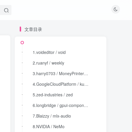
文章目录
文章目录
1.voideditor / void
1.voideditor / void
2.ruanyf / weekly
2.ruanyf / weekly
3.harry0703 / MoneyPrinterTurbo
3.harry0703 / MoneyPrinterTurbo
4.GoogleCloudPlatform / kubectl-ai
4.GoogleCloudPlatform / kubectl-ai
5.zed-industries / zed
5.zed-industries / zed
6.longbridge / gpui-component
6.longbridge / gpui-component
7.Blaizzy / mlx-audio
7.Blaizzy / mlx-audio
8.NVIDIA / NeMo
8.NVIDIA / NeMo