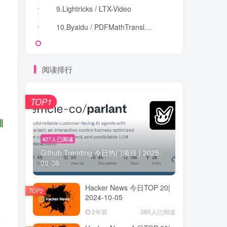
9.Lightricks / LTX-Video
9.Lightricks / LTX-Video
10.Byaidu / PDFMathTranslate
10.Byaidu / PDFMathTranslate
阅读排行
TOP1
427人已阅读
Github Trending 今日热门项目 | 2025-
09-06
Hacker News 今日TOP 20|
TOP2
2024-10-05
2年前
385人已阅读