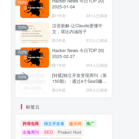
Hacker News 今日TOP 20|
TOP3
2025-01-04
1年前
341人已阅读
汉语新解-让Claude更懂中
TOP4
文，堪比内涵段子
2年前
312人已阅读
Hacker News 今日TOP 20|
TOP5
2025-02-27
1年前
304人已阅读
[转载]独立开发变现周刊（第
TOP6
150期） : 通过4个SaaS赚取
40万欧元
2年前
295人已阅读
标签云
跨境电商
独立开发者
提示词
推广
出海周刊
SEO
Product Hunt