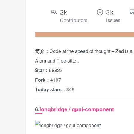
简介：
Code at the speed of thought – Zed is a 
Atom and Tree-sitter.
Star：
58827
Fork：
4107
Today stars：
346
6.
longbridge / gpui-component