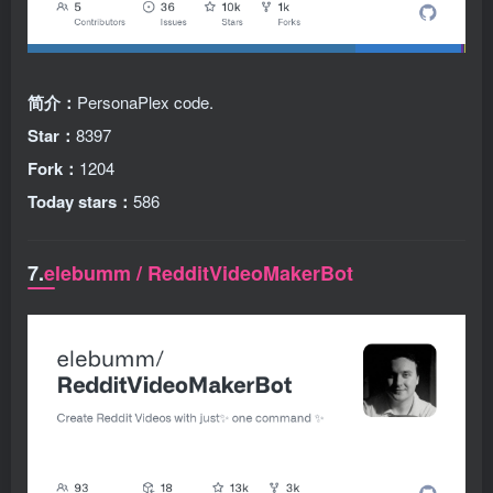
简介：
PersonaPlex code.
Star：
8397
Fork：
1204
Today stars：
586
7.
elebumm / RedditVideoMakerBot