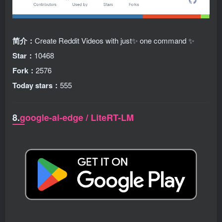
简介：
Create Reddit Videos with just✨ one command ✨
Star：
10468
Fork：
2576
Today stars：
555
8.
google-ai-edge / LiteRT-LM