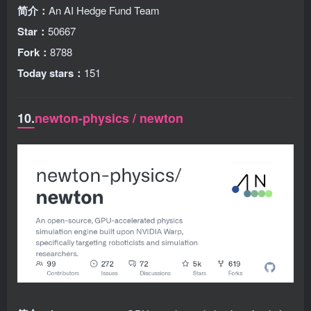
简介：
An AI Hedge Fund Team
Star：
50667
Fork：
8788
Today stars：
151
10.
newton-physics / newton