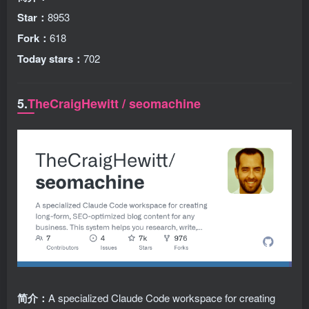
Star：
8953
Fork：
618
Today stars：
702
5.
TheCraigHewitt / seomachine
简介：
A specialized Claude Code workspace for creating