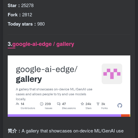
Star：
25278
Fork：
2812
Today stars：
980
3.
google-ai-edge / gallery
简介：
A gallery that showcases on-device ML/GenAI use