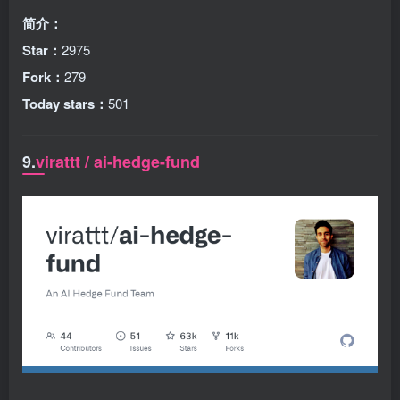
简介：
Star：
2975
Fork：
279
Today stars：
501
9.
virattt / ai-hedge-fund