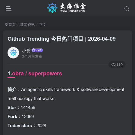
首页
新闻资讯
正文
Github Trending 今日热门项目 | 2026-04-09
小爱
3个月前发布
119
1.
obra / superpowers
简介：
An agentic skills framework & software development
methodology that works.
Star：
141459
Fork：
12069
Today stars：
2028