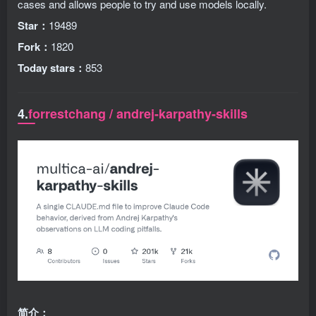
cases and allows people to try and use models locally.
Star：
19489
Fork：
1820
Today stars：
853
4.
forrestchang / andrej-karpathy-skills
简介：