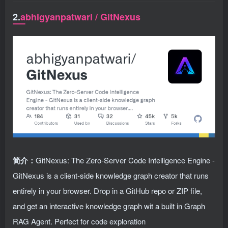
2.
abhigyanpatwari / GitNexus
简介：
GitNexus: The Zero-Server Code Intelligence Engine -
GitNexus is a client-side knowledge graph creator that runs
entirely in your browser. Drop in a GitHub repo or ZIP file,
and get an interactive knowledge graph wit a built in Graph
RAG Agent. Perfect for code exploration