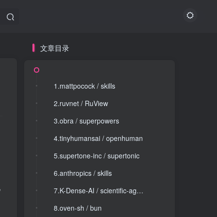
文章目录
文章目录
1.mattpocock / skills
1.mattpocock / skills
2.ruvnet / RuView
2.ruvnet / RuView
3.obra / superpowers
3.obra / superpowers
4.tinyhumansai / openhuman
4.tinyhumansai / openhuman
5.supertone-inc / supertonic
5.supertone-inc / supertonic
6.anthropics / skills
6.anthropics / skills
现
7.K-Dense-AI / scientific-agent-skills
7.K-Dense-AI / scientific-agent-skills
8.oven-sh / bun
8.oven-sh / bun