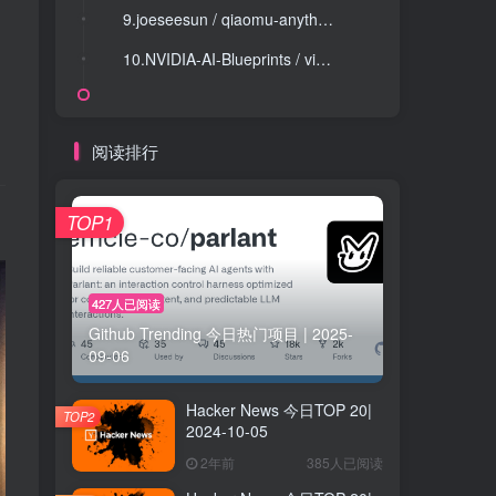
。
9.joeseesun / qiaomu-anything-to-notebooklm
9.joeseesun / qiaomu-anything-to-notebooklm
10.NVIDIA-AI-Blueprints / video-search-and-summarization
10.NVIDIA-AI-Blueprints / video-search-and-summarization
阅读排行
TOP1
427人已阅读
Github Trending 今日热门项目 | 2025-
09-06
Hacker News 今日TOP 20|
TOP2
2024-10-05
2年前
385人已阅读