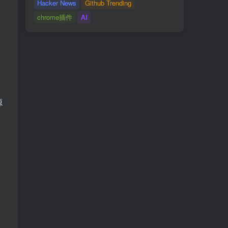
Hacker News
Github Trending
chrome插件
AI
源