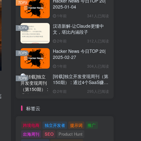
Hacker News 今日TOP 20|
TOP3
2025-01-04
1年前
341人已阅读
汉语新解-让Claude更懂中
TOP4
文，堪比内涵段子
2年前
312人已阅读
Hacker News 今日TOP 20|
TOP5
2025-02-27
1年前
304人已阅读
[转载]独立开发变现周刊（第
TOP6
150期） : 通过4个SaaS赚取
40万欧元
2年前
295人已阅读
态
标签云
跨境电商
独立开发者
提示词
推广
出海周刊
SEO
Product Hunt