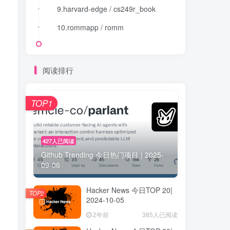
9.harvard-edge / cs249r_book
9.harvard-edge / cs249r_book
10.rommapp / romm
10.rommapp / romm
阅读排行
TOP1
427人已阅读
Github Trending 今日热门项目 | 2025-
09-06
Hacker News 今日TOP 20|
TOP2
2024-10-05
2年前
385人已阅读