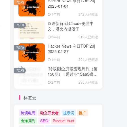
Hacker News 今日TOP 20|
TOP3
2025-01-04
1年前
342人已阅读
汉语新解-让Claude更懂中
TOP4
文，堪比内涵段子
2年前
312人已阅读
Hacker News 今日TOP 20|
TOP5
2025-02-27
1年前
304人已阅读
。
[转载]独立开发变现周刊（第
TOP6
150期） : 通过4个SaaS赚取
40万欧元
2年前
295人已阅读
标签云
跨境电商
独立开发者
提示词
推广
出海周刊
SEO
Product Hunt