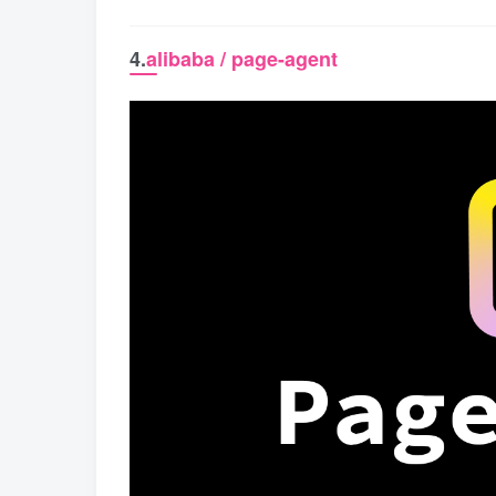
4.
alibaba / page-agent