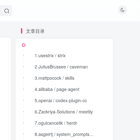
文章目录
文章目录
1.usestrix / strix
1.usestrix / strix
2.JuliusBrussee / caveman
2.JuliusBrussee / caveman
3.mattpocock / skills
3.mattpocock / skills
4.alibaba / page-agent
4.alibaba / page-agent
5.openai / codex-plugin-cc
5.openai / codex-plugin-cc
6.Zackriya-Solutions / meetily
6.Zackriya-Solutions / meetily
7.ogulcancelik / herdr
7.ogulcancelik / herdr
8.asgeirtj / system_prompts_leaks
8.asgeirtj / system_prompts_leaks