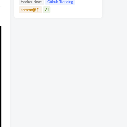
Hacker News
Github Trending
chrome插件
AI