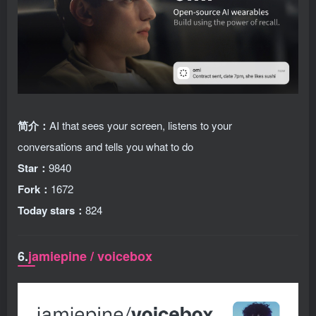
简介：
AI that sees your screen, listens to your
conversations and tells you what to do
Star：
9840
Fork：
1672
Today stars：
824
6.
jamiepine / voicebox