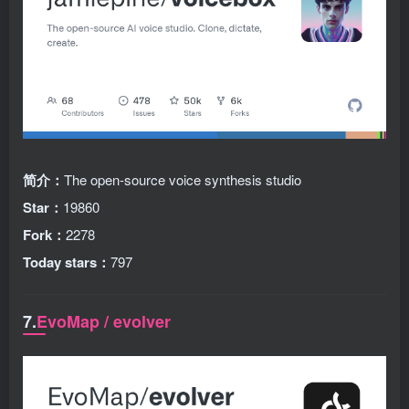
简介：
The open-source voice synthesis studio
Star：
19860
Fork：
2278
Today stars：
797
7.
EvoMap / evolver