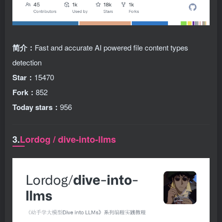
简介：
Fast and accurate AI powered file content types
detection
Star：
15470
Fork：
852
Today stars：
956
3.
Lordog / dive-into-llms