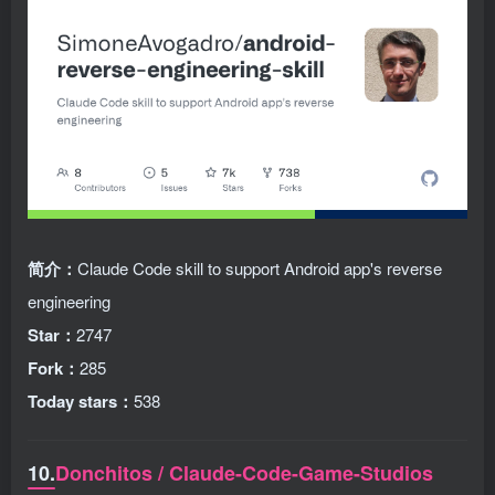
简介：
Claude Code skill to support Android app's reverse
engineering
Star：
2747
Fork：
285
Today stars：
538
10.
Donchitos / Claude-Code-Game-Studios