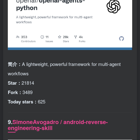
简介：
A lightweight, powerful framework for multi-agent
workflows
Star：
21814
Fork：
3489
Today stars：
625
9.
SimoneAvogadro / android-reverse-
engineering-skill