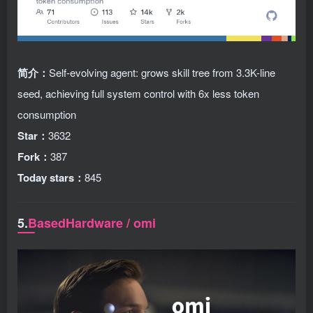
简介：
Self-evolving agent: grows skill tree from 3.3K-line
seed, achieving full system control with 6x less token
consumption
Star：
3632
Fork：
387
Today stars：
845
5.
BasedHardware / omi