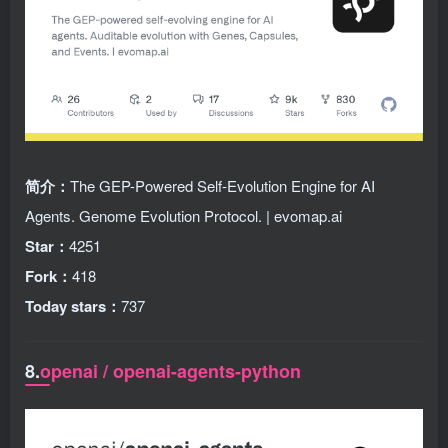
简介：
The GEP-Powered Self-Evolution Engine for AI
Agents. Genome Evolution Protocol. | evomap.ai
Star：
4251
Fork：
418
Today stars：
737
8.
openai / openai-agents-python