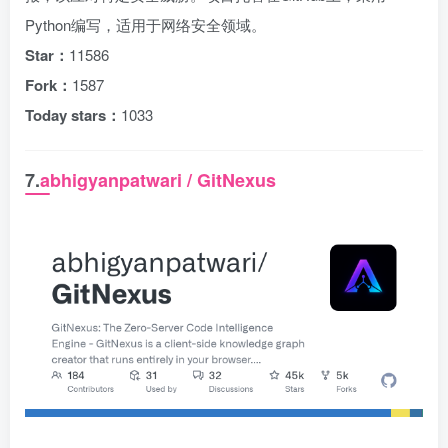
Python编写，适用于网络安全领域。
Star：
11586
Fork：
1587
Today stars：
1033
7.
abhigyanpatwari / GitNexus