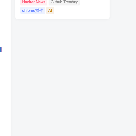
Hacker News
Github Trending
chrome插件
AI