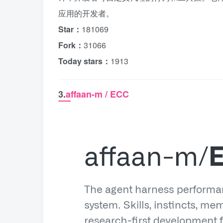
应用的开发者。
Star：
181069
Fork：
31066
Today stars：
1913
3.
affaan-m / ECC