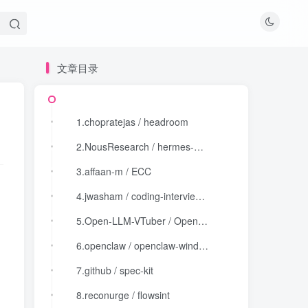
文章目录
文章目录
1.chopratejas / headroom
1.chopratejas / headroom
2.NousResearch / hermes-agent
2.NousResearch / hermes-agent
3.affaan-m / ECC
3.affaan-m / ECC
4.jwasham / coding-interview-university
4.jwasham / coding-interview-university
5.Open-LLM-VTuber / Open-LLM-VTuber
5.Open-LLM-VTuber / Open-LLM-VTuber
6.openclaw / openclaw-windows-node
6.openclaw / openclaw-windows-node
7.github / spec-kit
7.github / spec-kit
8.reconurge / flowsint
8.reconurge / flowsint