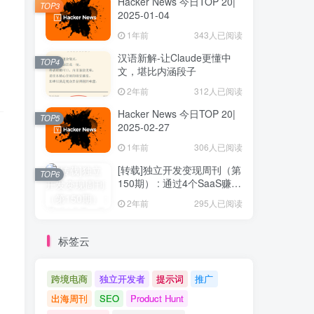
Hacker News 今日TOP 20|
TOP3
2025-01-04
1年前
343人已阅读
汉语新解-让Claude更懂中
TOP4
文，堪比内涵段子
2年前
312人已阅读
Hacker News 今日TOP 20|
TOP5
2025-02-27
1年前
306人已阅读
[转载]独立开发变现周刊（第
TOP6
150期） : 通过4个SaaS赚取
40万欧元
2年前
295人已阅读
标签云
跨境电商
独立开发者
提示词
推广
出海周刊
SEO
Product Hunt