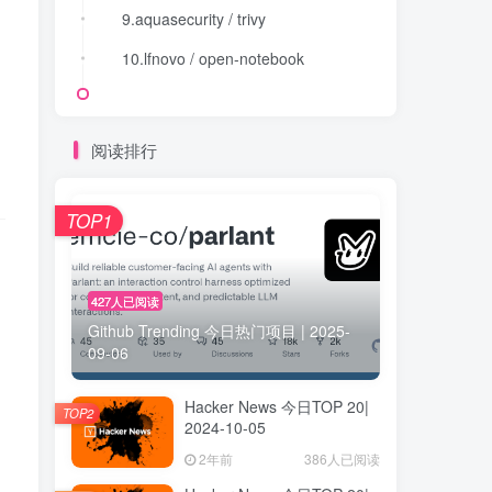
、
9.aquasecurity / trivy
9.aquasecurity / trivy
10.lfnovo / open-notebook
10.lfnovo / open-notebook
阅读排行
TOP1
427人已阅读
Github Trending 今日热门项目 | 2025-
09-06
Hacker News 今日TOP 20|
TOP2
2024-10-05
2年前
386人已阅读